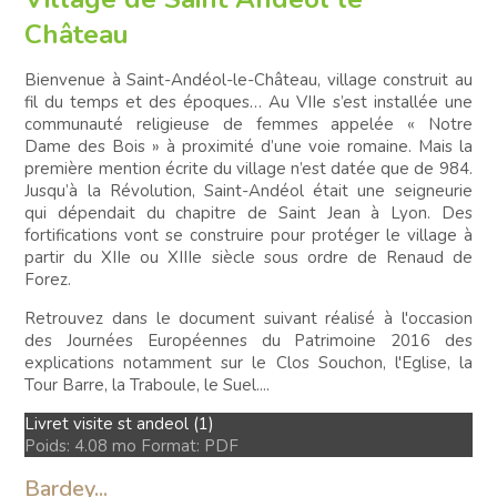
Château
Bienvenue à Saint-Andéol-le-Château, village construit au
fil du temps et des époques… Au VIIe s’est installée une
communauté religieuse de femmes appelée « Notre
Dame des Bois » à proximité d’une voie romaine. Mais la
première mention écrite du village n’est datée que de 984.
Jusqu’à la Révolution, Saint-Andéol était une seigneurie
qui dépendait du chapitre de Saint Jean à Lyon. Des
fortifications vont se construire pour protéger le village à
partir du XIIe ou XIIIe siècle sous ordre de Renaud de
Forez.
Retrouvez dans le document suivant réalisé à l'occasion
des Journées Européennes du Patrimoine 2016 des
explications notamment sur le Clos Souchon, l'Eglise, la
Tour Barre, la Traboule, le Suel....
Livret visite st andeol (1)
Poids:
4.08 mo
Format:
PDF
Bardey...