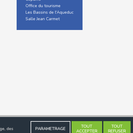
Office du tourisme
Les Bassins de l'Aqueduc
Salle Jean Carmet
Réalisation
Com-OnWeb
TOUT
TOUT
ge, des
PARAMETRAGE
ACCEPTER
REFUSER