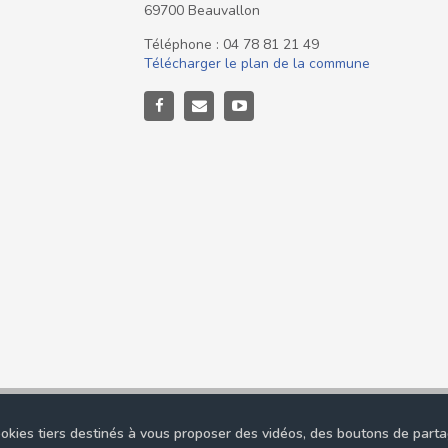
69700 Beauvallon
Téléphone : 04 78 81 21 49
Télécharger le plan de la commune
tions légales
-
Données personnelles
okies tiers destinés à vous proposer des vidéos, des boutons de parta